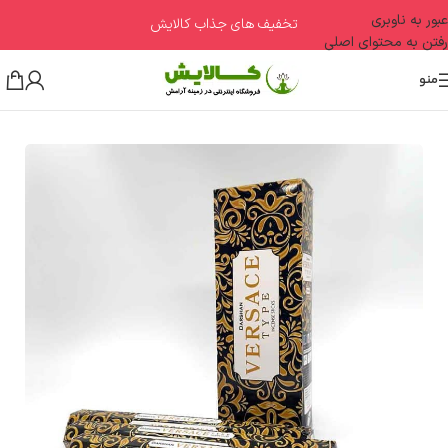
عبور به ناوبری
تخفیف های جذاب کالایش
رفتن به محتوای اصلی
منو
خانه
مدیتیشن و فنگ شویی
آروماتراپی
عود هگزا