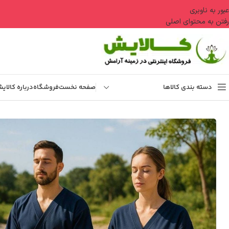
عبور به ناوبری
رفتن به محتوای اصلی
دسته بندی کالاها
صفحه نخست
فروشگاه
درباره کالای
خانه
دسته بندی نشده
لباس یوگا مدل چپ و راست
آروماتراپی
کاسه تبتی
تسبیح رودراکشا
انگشتر عقیق
شمع
عود آبشاری
شمع ارگانیک
عود هگزا
جا عودی
عود دست ساز