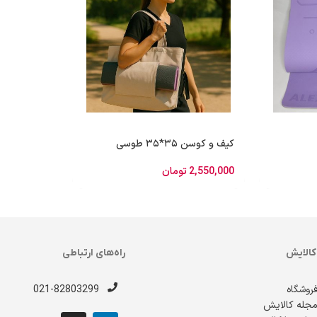
کیف و کوسن ۳۵*۳۵ طوسی
2,550,000
تومان
 کالایش
راه‌های ارتباطی
روشگاه
021-82803299
جله کالایش