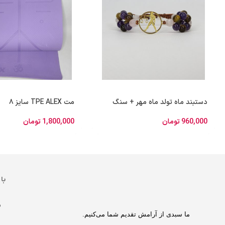
دستبند ماه تولد ماه مهر + سنگ
مت TPE ALEX سایز ۸
960,000
تومان
1,800,000
تومان
با
ف
ما سبدی از آرامش تقدیم شما می‌کنیم.
م