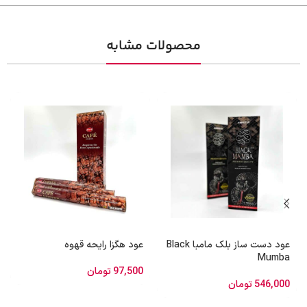
محصولات مشابه
عود دست‌ ساز بلک مامبا Black
عود هگزا رایحه‌ قهوه
Mumba
97,500
تومان
546,000
تومان